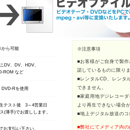
本から可能
※
注意事項
■お客様がご自身で製作
ミニDV、DV、HDV、
諾しているものに限り
VD-ROM など
■レンタルCD、レンタ
できません。
DVD-Rを使用
■家庭用地デジレコーダ
生テスト後 3～4営業日
より再生できない場合
ス(薄手)でお渡しします。
■地上デジタル放送のコ
■弊社にてメディア内
でお支払い下さい。