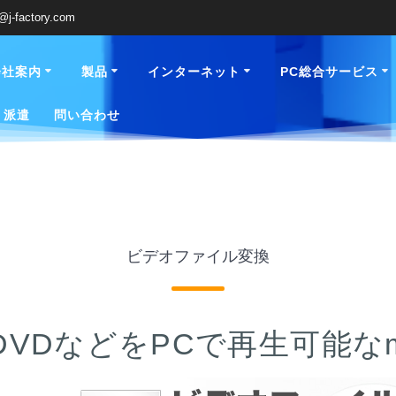
o@j-factory.com
会社案内
製品
インターネット
PC総合サービス
・派遣
問い合わせ
ビデオファイル変換
VDなどをPCで再生可能なmp