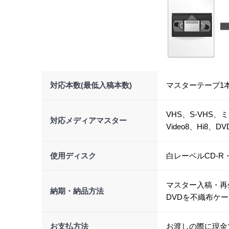
対応本数(最低入稿本数)
マスターテープ1
VHS、S-VHS、
対応メディアマスター
Video8、Hi8、D
使用ディスク
白レーベルCD-R・
マスター入稿・再
納期・納品方法
DVDを不織布ケー
お支払方法
お渡しの際に現金