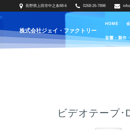
コ
長野県上田市中之条88-6
0268-26-7898
inf
ン
テ
HOME
ン
株式会社ジェイ・ファクトリー
ツ
音響・製作
へ
ス
キ
ッ
プ
ビデオテープ･D