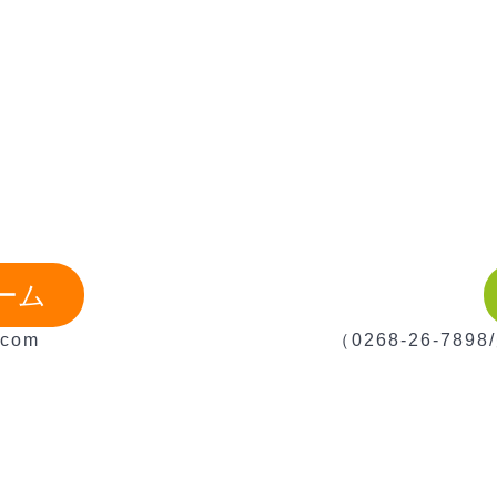
1枚3,300円(印刷版製作・印刷代込み)
2枚目以降165円(同じデザインの物に限る)
ーム
1ヶ所/550円
.com
（0268-26-78
一式3,300円 (通常版は簡易的なタイトルメニューで
1枚3,300円(印刷版製作・印刷代込み)
10mmジュエルケースを同時購入ください