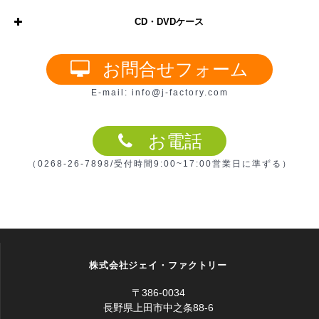
CD・DVDケース
1枚3,300円(印刷版製作・印刷代
レーベル印刷(カ
込み)
ラー)
2枚目以降165円(同じデザインの
お問合せフォーム
物に限る)
DVD・CDスリムケース(5mm)
E-mail: info@j-factory.com
チャプタ設定
1ヶ所/550円
お電話
オリジナルタイ
一式3,300円 (通常版は簡易的な
（0268-26-7898/受付時間9:00~17:00営業日に準ずる）
トルメニュー
タイトルメニューです)
1枚3,300円(印刷版製作・印刷代
CDジャケット
込み)
クリア 1
ブラック 1
ホワイト 1
印刷
10mmジュエルケースを同時購入
枚 61円
枚
-入荷中-
枚
-入荷中-
ください
株式会社ジェイ・ファクトリー
DVD・CDジュエルケース(10mm)
〒386-0034
1枚5,500円(印刷版製作・印刷代
長野県上田市中之条88-6
DVDトールケー
込み)