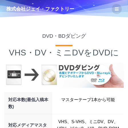
コ
株式会社ジェイ・ファクトリー
ン
テ
ン
ツ
へ
DVD・BDダビング
ス
キ
VHS・DV・ミニDVをDVDに
ッ
プ
対応本数(最低入稿本
マスターテープ1本から可能
数)
VHS、S-VHS、ミニDV、DV、
対応メディアマスタ