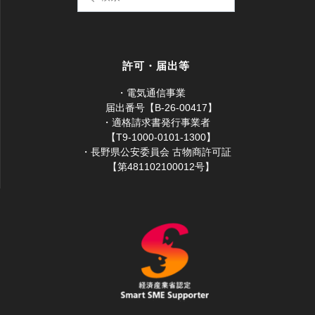
索:
クリア 1
ブラック 1
ホワイト 1
枚 66円
枚
-入荷中-
枚
-入荷中-
DVDトールケース2枚入
許可・届出等
・電気通信事業
届出番号【B-26-00417】
・適格請求書発行事業者
【T9-1000-0101-1300】
・長野県公安委員会 古物商許可証
【第481102100012号】
クリア 1
ブラック 1
ホワイト 1
枚 72円
枚
-入荷中-
枚
-入荷中-
Blu-rayケース