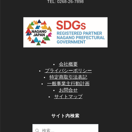
TEL: 0268-26-7898
ス印刷
DVDトールケースを同時購入く
ださい
クリア 1
ブラック 1
ホワイト 1
枚 66円
枚
-入荷中-
枚
-入荷中-
会社概要
DVDトールケース1枚入
プライバシーポリシー
特定商取引法表記
一般事業主行動計画
お問合せ
サイトマップ
サイト内検索
検