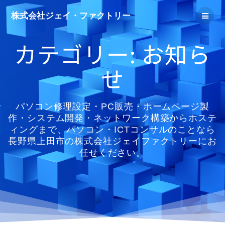
コ
株式会社ジェイ・ファクトリー
ン
テ
ン
カテゴリー:
お知ら
ツ
へ
ス
せ
キ
ッ
プ
パソコン修理設定・PC販売・ホームページ製
作・システム開発・ネットワーク構築からホステ
ィングまで、パソコン・ICTコンサルのことなら
長野県上田市の株式会社ジェイファクトリーにお
任せください。