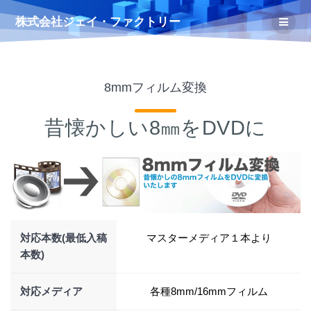
コ
株式会社ジェイ・ファクトリー
ン
テ
ン
ツ
へ
8mmフィルム変換
ス
キ
昔懐かしい8㎜をDVDに
ッ
プ
対応本数(最低入稿
マスターメディア１本より
本数)
対応メディア
各種8mm/16mmフィルム