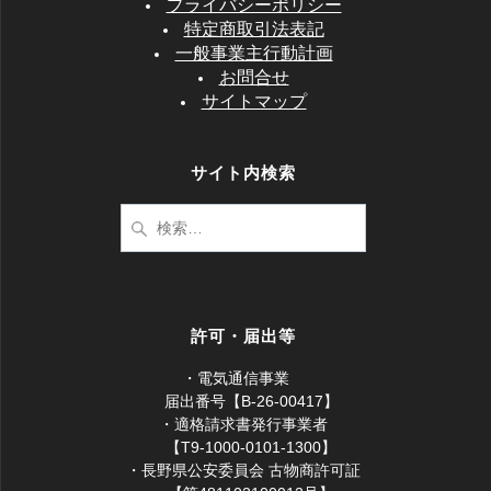
プライバシーポリシー
特定商取引法表記
一般事業主行動計画
お問合せ
サイトマップ
サイト内検索
検
索:
クリア 1
ブラック 1
ホワイト 1
枚 66円
枚
-入荷中-
枚
-入荷中-
DVDトールケース2枚入
許可・届出等
・電気通信事業
届出番号【B-26-00417】
・適格請求書発行事業者
【T9-1000-0101-1300】
・長野県公安委員会 古物商許可証