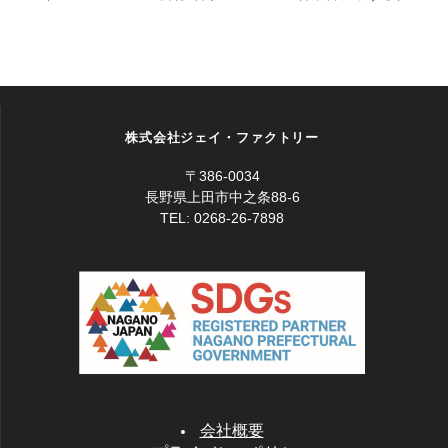
1枚3,300円(印刷版製作・印刷代
CDジャケット
込み)
クリア 1
ブラック 1
ホワイト 1
印刷
10mmジュエルケースを同時購入
枚 61円
枚
-入荷中-
枚
-入荷中-
ください
株式会社ジェイ・ファクトリー
DVD・CDジュエルケース(10mm)
〒386-0034
1枚5,500円(印刷版製作・印刷代
長野県上田市中之条88-6
DVDトールケー
込み)
TEL: 0268-26-7898
ス印刷
DVDトールケースを同時購入く
ださい
クリア 1
ブラック 1
ホワイト 1
枚 66円
枚
-入荷中-
枚
-入荷中-
会社概要
DVDトールケース1枚入