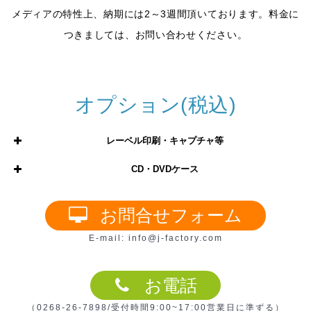
メディアの特性上、納期には2～3週間頂いております。料金に
つきましては、お問い合わせください。
オプション(税込)
レーベル印刷・キャプチャ等
CD・DVDケース
1枚3,300円(印刷版製作・印刷代
レーベル印刷(カ
込み)
ラー)
2枚目以降165円(同じデザインの
お問合せフォーム
物に限る)
DVD・CDスリムケース(5mm)
E-mail: info@j-factory.com
チャプタ設定
1ヶ所/550円
お電話
オリジナルタイ
一式3,300円 (通常版は簡易的な
（0268-26-7898/受付時間9:00~17:00営業日に準ずる）
トルメニュー
タイトルメニューです)